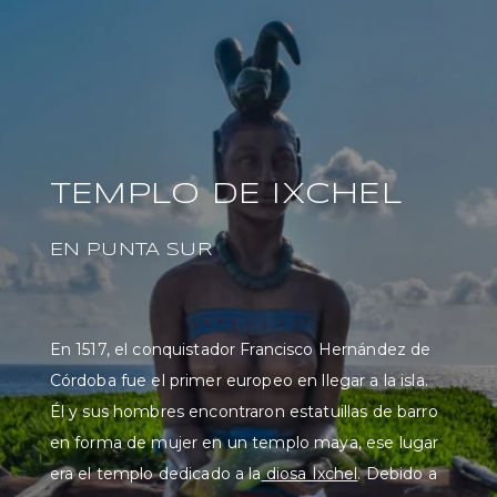
TEMPLO DE IXCHEL
EN PUNTA SUR
En 1517, el conquistador Francisco Hernández de
Córdoba fue el primer europeo en llegar a la isla.
Él y sus hombres encontraron estatuillas de barro
en forma de mujer en un templo maya, ese lugar
era el templo dedicado a la
diosa Ixchel
. Debido a