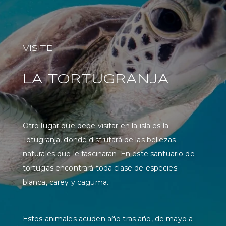
VISITE
LA TORTUGRANJA
Otro lugar que debe visitar en la isla es la
Totugranja, donde disfrutará de las bellezas
naturales que le fascinaran. En este santuario de
tortugas encontrará toda clase de especies:
blanca, carey y caguma.
Estos animales acuden año tras año, de mayo a