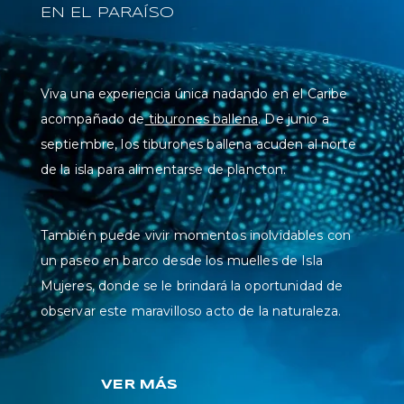
EN EL PARAÍSO
Viva una experiencia única nadando en el Caribe
acompañado de
tiburones ballena
. De junio a
septiembre, los tiburones ballena acuden al norte
de la isla para alimentarse de plancton.
También puede vivir momentos inolvidables con
un paseo en barco desde los muelles de Isla
Mujeres, donde se le brindará la oportunidad de
observar este maravilloso acto de la naturaleza.
VER MÁS