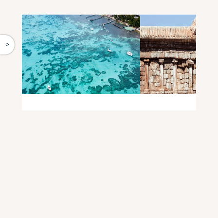
^
ARRECIFE
LAS MEJORE
MANCHONES: UN
RUINAS MAYA
TESORO NATURAL
YUCATÁN Y
DE ISLA MUJERES
QUINTANA R
LEER MÁS
LEER MÁS